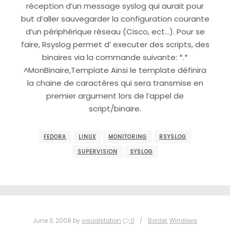
réception d’un message syslog qui aurait pour
but d’aller sauvegarder la configuration courante
d’un périphérique réseau (Cisco, ect…). Pour se
faire, Rsyslog permet d’ executer des scripts, des
binaires via la commande suivante: *.*
^MonBinaire,Template Ainsi le template définira
la chaine de caractères qui sera transmise en
premier argument lors de l’appel de
script/binaire.
FEDORA
LINUX
MONITORING
RSYSLOG
SUPERVISION
SYSLOG
June 3, 2008
by
visualstation
0
Bordel
,
Windows