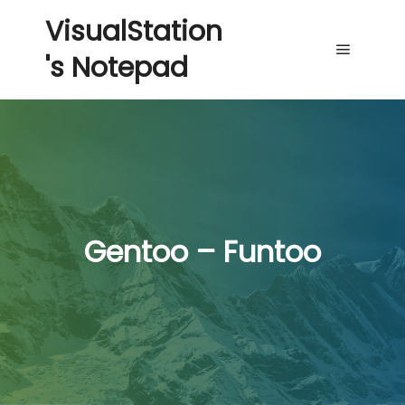
VisualStation
's Notepad
Main me
Gentoo – Funtoo