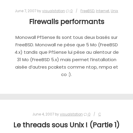
June 7, 2007
by
visualstation
0
FreeBSD
,
Internet
,
Unix
Firewalls performants
Monowall PfSense Ils sont tous deux basés sur
FreeBSD. Monowall ne pése que 5 Mo (FreeBSD
4.x) tandis que PfSense lui pése au alentour de
31 Mo (FreeBSD 5.x) mais permet l’installation
aisée d’autres pcakets comme ntop, nmpa et
co :).
June 4, 2007
by
visualstation
0
C
Le threads sous Unix ! (Partie 1)