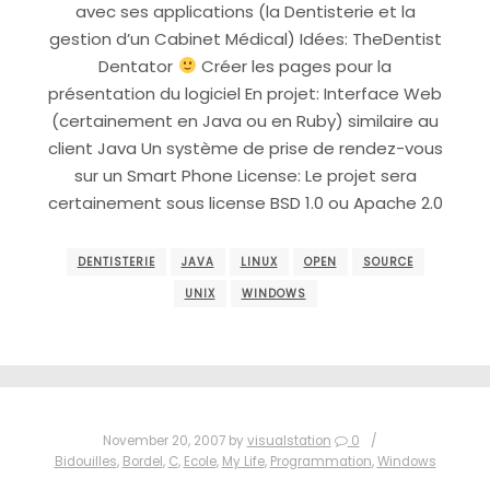
avec ses applications (la Dentisterie et la
gestion d’un Cabinet Médical) Idées: TheDentist
Dentator
Créer les pages pour la
présentation du logiciel En projet: Interface Web
(certainement en Java ou en Ruby) similaire au
client Java Un système de prise de rendez-vous
sur un Smart Phone License: Le projet sera
certainement sous license BSD 1.0 ou Apache 2.0
DENTISTERIE
JAVA
LINUX
OPEN
SOURCE
UNIX
WINDOWS
November 20, 2007
by
visualstation
0
Bidouilles
,
Bordel
,
C
,
Ecole
,
My Life
,
Programmation
,
Windows