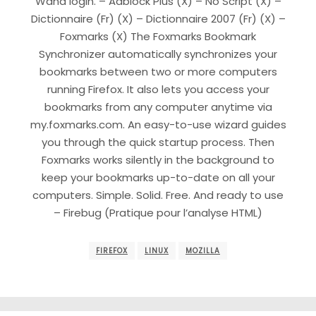
Wand login. – Adblock Plus (X) – No Script (X) –
Dictionnaire (Fr) (X) – Dictionnaire 2007 (Fr) (X) –
Foxmarks (X) The Foxmarks Bookmark
Synchronizer automatically synchronizes your
bookmarks between two or more computers
running Firefox. It also lets you access your
bookmarks from any computer anytime via
my.foxmarks.com. An easy-to-use wizard guides
you through the quick startup process. Then
Foxmarks works silently in the background to
keep your bookmarks up-to-date on all your
computers. Simple. Solid. Free. And ready to use
– Firebug (Pratique pour l’analyse HTML)
FIREFOX
LINUX
MOZILLA