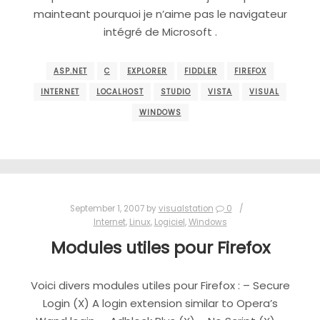
mainteant pourquoi je n’aime pas le navigateur
intégré de Microsoft .
ASP.NET
C
EXPLORER
FIDDLER
FIREFOX
INTERNET
LOCALHOST
STUDIO
VISTA
VISUAL
WINDOWS
September 1, 2007
by
visualstation
0
Internet
,
Linux
,
Logiciel
,
Windows
Modules utiles pour Firefox
Voici divers modules utiles pour Firefox : – Secure
Login (X) A login extension similar to Opera’s