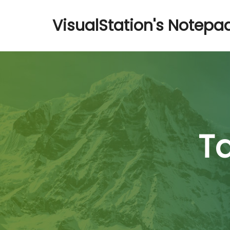
VisualStation's Notepa
T