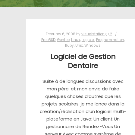
February 6, 2008
by
visualstation
2
FreeBSD
,
Gentoo
,
Linux
,
Logiciel
,
Programmation
,
Ruby
,
Unix
,
Windows
Logiciel de Gestion
Dentaire
Suite à de longues discussions avec
mon père, et mon envie de faire
quelques choses d’autres que les
projets scolaires, je me lance dans la
création/réalisation d’un logiciel multi-
plateforme en Java: Un client Un
gestionnaire de Rendez-Vous Un
serveur Avec comme système de