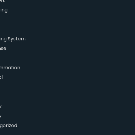
ft
ing
ing System
nse
mmation
ol
y
y
gorized