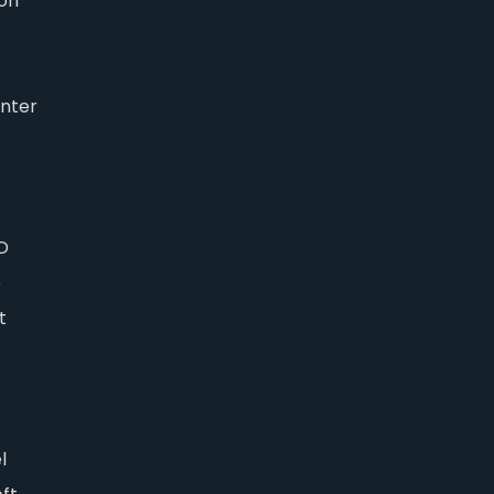
on
nter
D
o
t
l