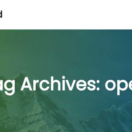
d
ag Archives:
op