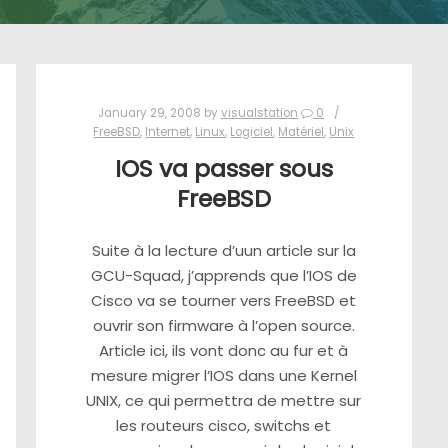
January 29, 2008
by
visualstation
0
FreeBSD
,
Internet
,
Linux
,
Logiciel
,
Matériel
,
Unix
IOS va passer sous
FreeBSD
Suite à la lecture d’uun article sur la
GCU-Squad, j’apprends que l’IOS de
Cisco va se tourner vers FreeBSD et
ouvrir son firmware à l’open source.
Article ici, ils vont donc au fur et à
mesure migrer l’IOS dans une Kernel
UNIX, ce qui permettra de mettre sur
les routeurs cisco, switchs et